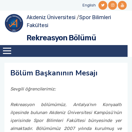
English
Akdeniz Üniversitesi
/
Spor Bilimleri
Hakkımızda
Rekreasyon A.D. (Yüksek Lisans)
Fakültesi
Rekreasyon Bölümü
Bölüm Başkanının Mesajı
Rekreasyon A.D. (Doktora)
Vizyon / Misyon
Akademik Personel
Bölüm Başkanının Mesajı
Kurullar ve Komisyonlar
Sevgili öğrencilerimiz;
Rekreasyon bölümümüz, Antalya’nın Konyaaltı
ilçesinde bulunan Akdeniz Üniversitesi Kampüsü’nün
içerisinde Spor Bilimleri Fakültesi bünyesinde yer
almaktadır. Bölümümüz 2007 yılında kurulmuş ve