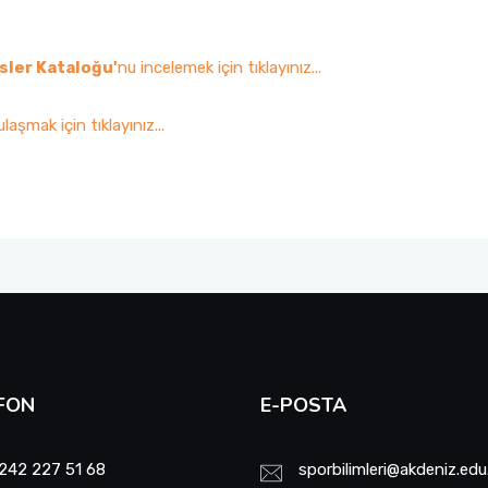
ler Kataloğu'
nu incelemek için tıklayınız...
aşmak için tıklayınız...
FON
E-POSTA
242 227 51 68
sporbilimleri@akdeniz.edu