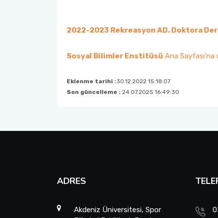
2022-2023 Rekreasyon AD. Doktora Ders
Sosyal Bilimler Enstitüsü
Ana Sayfası'na ul
Eklenme tarihi :
30.12.2022 15:18:07
Son güncelleme :
24.07.2025 16:49:30
ADRES
TELE
Akdeniz Üniversitesi, Spor
0