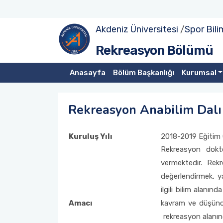
Akdeniz Üniversitesi
/
Spor Bili
Hakkımızda
Rekreasyon A.D. (Yüksek Lisans)
Rekreasyon Bölümü
Bölüm Başkanının Mesajı
Rekreasyon A.D. (Doktora)
Anasayfa
Bölüm Başkanlığı
Kurumsal
Vizyon / Misyon
Rekreasyon Anabilim Dalı
Akademik Personel
Kuruluş Yılı
2018-2019 Eğitim Ö
Kurullar ve Komisyonlar
Rekreasyon dokto
vermektedir. Rekr
değerlendirmek, y
ilgili bilim alan
Amacı
kavram ve düşüncel
rekreasyon alanınd