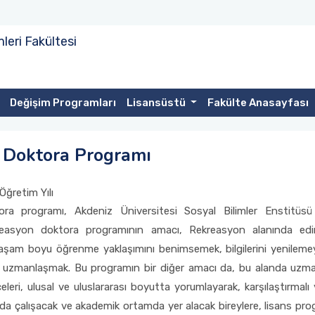
mleri Fakültesi
Değişim Programları
Lisansüstü
Fakülte Anasayfası
 Doktora Programı
ğretim Yılı
ra programı, Akdeniz Üniversitesi Sosyal Bilimler Enstitüs
easyon doktora programının amacı, Rekreasyon alanında edindiğ
aşam boyu öğrenme yaklaşımını benimsemek, bilgilerini yenilemey
ında uzmanlaşmak. Bu programın bir diğer amacı da, bu alanda uzma
eri, ulusal ve uluslararası boyutta yorumlayarak, karşılaştırmalı v
a çalışacak ve akademik ortamda yer alacak bireylere, lisans prog