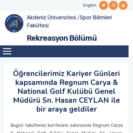
English
Akdeniz Üniversitesi
/
Spor Bilimleri
Hakkımızda
Rekreasyon A.D. (Yüksek Lisans)
Fakültesi
Rekreasyon Bölümü
Bölüm Başkanının Mesajı
Rekreasyon A.D. (Doktora)
Vizyon / Misyon
Akademik Personel
Öğrencilerimiz Kariyer Günleri
kapsamında Regnum Carya &
Kurullar ve Komisyonlar
National Golf Kulübü Genel
Müdürü Sn. Hasan CEYLAN ile
bir araya geldiler
Bugün fakültemiz konferans salonunda Regnum Carya